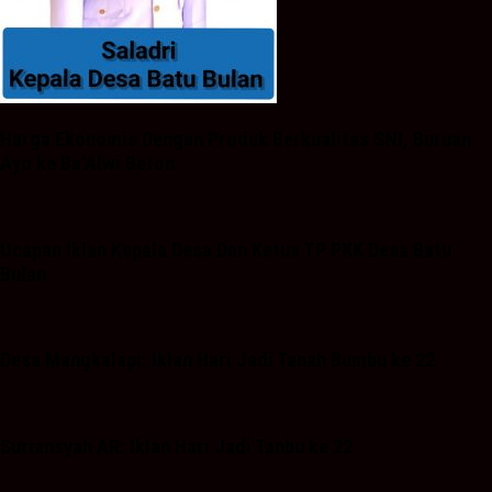
Harga Ekonomis Dengan Produk Berkualitas SNI, Buruan
Ayo ke Ba’Alwi Beton
Ucapan Iklan Kepala Desa Dan Ketua TP PKK Desa Batu
Bulan
Desa Mangkalapi: Iklan Hari Jadi Tanah Bumbu ke 22
Suriansyah AR: Iklan Hari Jadi Tanbu ke 22