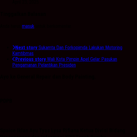
April 23, 2025
Tinggalkan Balasan
Anda harus
masuk
untuk berkomentar.
Next story
Sukamta Dan Forkopimda Lakukan Motoring
Kamtibmas
Previous story
Wali Kota Pimpin Apel Gelar Pasukan
Pengamanan Pelantikan Presiden
Ayo ke General Repair dan Body Painting.
PDPB
Spaice Iklan Ayu Tyas Lysa Rifiana Ketua Divisi Bidang