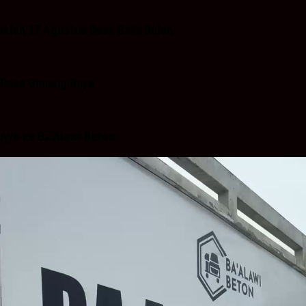
Iklan 17 Agustus Desa Batu Bulan
Desa Gunung Raya
Ayo ke Ba’Alawi Beton