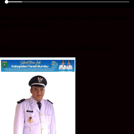
Harga Ekonomis Dengan Produk Berkualitas SNI, Buruan
Ayo ke Ba’Alwi Beton
Saladri: Iklan Ucapan Hari Jadi Tanah Bumbu ke 22