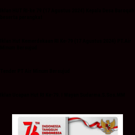
Iklan HUT RI-ke 79 (17 Agustus 2024) Kepala Desa Baroqah
beserta perangkat
Iklan Hut Kemerdekaan RI Ke-79 (17 Agustus 2024) PT.Air
Minum Bersujud
Tender PT Air Minum Bersujud
Iklan Ucapan Hut RI Ke-79. I Wayan Sudarma.S.Sos.MM