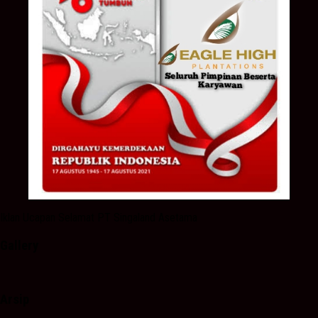
Iklan Ucapan Selamat PT Singaland Asetama
Gallery
Arsip