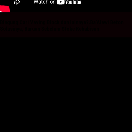
Bingung Cari Vaving Block dan lainnya?.Ba’Alawi Beton
Solusinya, Buruan Sebelum Stoke Kehabisan