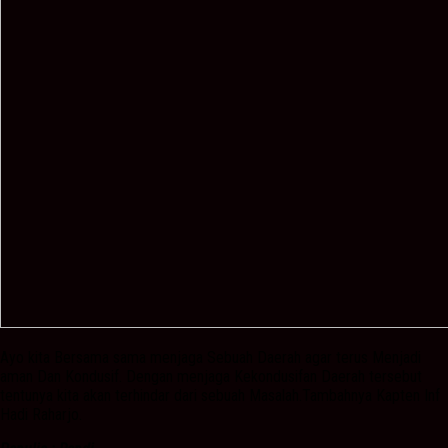
Ayo kita Bersama sama menjaga Sebuah Daerah agar terus Menjadi
aman Dan Kondusif. Dengan menjaga Kekondusifan Daerah tersebut
tentunya kita akan terhindar dari sebuah Masalah.Tambahnya Kapten Inf
Hadi Raharjo.