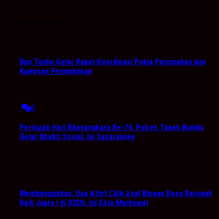
Info Akurat, Sajikan Fakta Sesuai Data
You may also like...
Bpn Tanbu Gelar Rapat Koordinasi Pokja Perumahan dan
Kawasan Permukiman
Mei 27, 2025
0
Peringati Hari Bhayangkara Ke-74, Polres Tanah Bumbu
Gelar Bhakti Sosial, Ini Sasarannya
Juni 23, 2020
Membanggakan, Dua Atlet Cilik Asal Binaan Desa Baroqah
Raih Juara I di 02SN, Ini Kata Markuwat