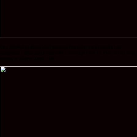
Usai Melakukan Apel Gabungan pagi Kemudian para peserta turut
melakukan Patroli serta memantau beberapa rumah ibadah Gereja yang
berada di Wilayah Kusan Hulu.