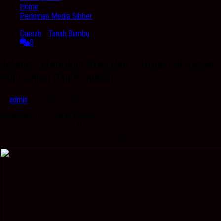
Home
Pedoman Media Sibber
Daerah
/
Tanah Bumbu
0
Jelang Pelantikan Presiden : Situasi di Kusan
Hulu Aman Dan Kondusif
by
admin
· Oktober 20, 2019
KabarBanua.com,Tanah Bumbu
– Jajaran Koramil Kusan Hulu Bersama
Polsek Kusan Hulu Turut Melaksanakan Apel pagi Gabungan yang
dilaksakaan di Koramil Kusan Hulu. Minggu 20/10/19.