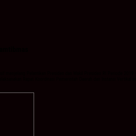
Kamtibmas
if menjelang Pelantikan Presiden dan Wakil Presiden RI Periode 2019 
elaksanakan Rapat Koordinasi Pemerintah Daerah dan Instansi Vertikal