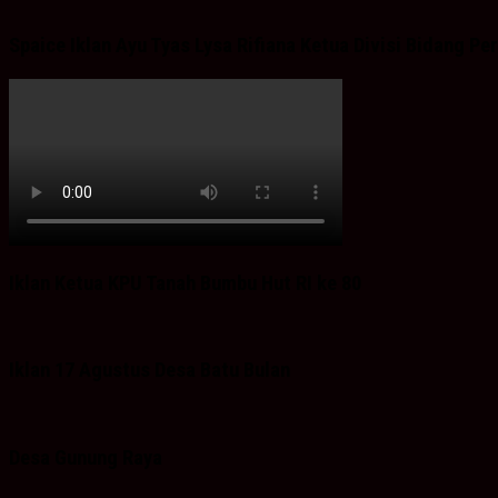
Spaice Iklan Ayu Tyas Lysa Rifiana Ketua Divisi Bidang 
Iklan Ketua KPU Tanah Bumbu Hut RI ke 80
Iklan 17 Agustus Desa Batu Bulan
Desa Gunung Raya