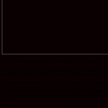
Rapat dimulai pada pukul 08:00 pagi di kediaman Bupati Tanah Laut d
Bupati Tanah Laut H. Sukamta menyampaikan dalam Monitoring Kamtibmas
keamanan menjelang Pelantikan Presiden dan Wakil Presiden RI Perio
“Alhamdulillah dari monitoring hari ini, kondisi di Tanah Laut tetap aman
Turut ikut serta Dandim 1009 Pelaihari, Kapolres Tanah Laut, Kepala
Kepala Dinas Perhubungan Kabupaten Tanah Laut, Kasat Pol-po dan Da
Rel