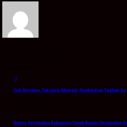
admin
Info Akurat, Sajikan Fakta Sesuai Data
You may also like...
0
Cuti Bersama, Tak perlu Khawatir Pembayaran Tagihan Air 
Oktober 28, 2020
Kantor Pertanahan Kabupaten Tanah Bumbu Serahankan Se