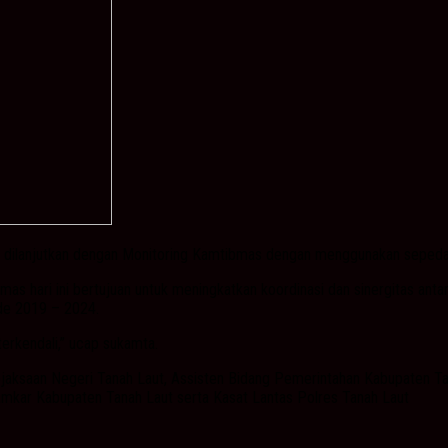
an dilanjutkan dengan Monitoring Kamtibmas dengan menggunakan sepeda m
 hari ini bertujuan untuk meningkatkan koordinasi dan sinergitas antar
de 2019 – 2024.
 terkendali,” ucap sukamta.
 Kejaksaan Negeri Tanah Laut, Assisten Bidang Pemerintahan Kabupaten 
mkar Kabupaten Tanah Laut serta Kasat Lantas Polres Tanah Laut