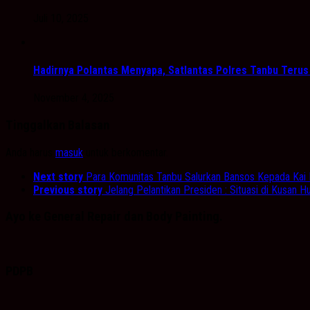
Juli 10, 2025
Hadirnya Polantas Menyapa, Satlantas Polres Tanbu Terus
November 4, 2025
Tinggalkan Balasan
Anda harus
masuk
untuk berkomentar.
Next story
Para Komunitas Tanbu Salurkan Bansos Kepada Kai 
Previous story
Jelang Pelantikan Presiden : Situasi di Kusan 
Ayo ke General Repair dan Body Painting.
PDPB