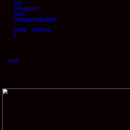
Pers
Tentang Kami
Home
Pedoman Media Sibber
Daerah
/
Tanah Laut
0
Sukamta Dan Forkopimda Lakukan Motoring 
by
admin
· Oktober 21, 2019
KabarBanua.com,Tanah Laut-Dalam rangka menciptakan suasana kondus
beserta para Pejabat Pimpinan SKPD terkait dan jajaran TNI POLRI m
Kabupaten Tanah Laut pada Minggu (20/10)