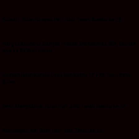
Saladri: Iklan Ucapan Hari Jadi Tanah Bumbu ke 22
Harga Ekonomis Dengan Produk Berkualitas SNI, Buruan
Ayo ke Ba’Alwi Beton
Ucapan Iklan Kepala Desa Dan Ketua TP PKK Desa Batu
Bulan
Desa Mangkalapi: Iklan Hari Jadi Tanah Bumbu ke 22
Suriansyah AR: Iklan Hari Jadi Tanbu ke 22