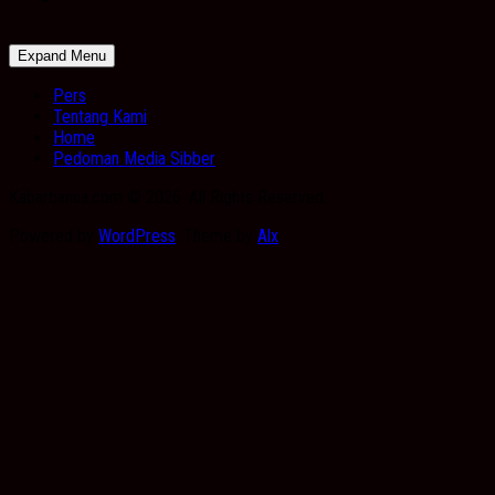
Expand Menu
Pers
Tentang Kami
Home
Pedoman Media Sibber
Kabarbanua.com © 2026. All Rights Reserved.
Powered by
WordPress
. Theme by
Alx
.