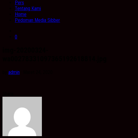
Pers
Tentang Kami
Home
Pedoman Media Sibber
0
img-20200324-
wa00278331097365192618814.jpg
by
admin
· Maret 24, 2020
Share