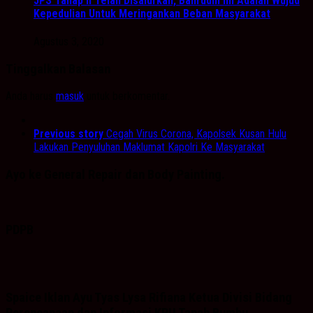
JPS Tahap II Telah Disalurkan, Bahrudin Ini Adalah Wujud
Kepedulian Untuk Meringankan Beban Masyarakat
Agustus 3, 2020
Tinggalkan Balasan
Anda harus
masuk
untuk berkomentar.
Previous story
Cegah Virus Corona, Kapolsek Kusan Hulu
Lakukan Penyuluhan Maklumat Kapolri Ke Masyarakat
Ayo ke General Repair dan Body Painting.
PDPB
Spaice Iklan Ayu Tyas Lysa Rifiana Ketua Divisi Bidang
Perencanaan dan Informasi KPU Tanah Bumbu