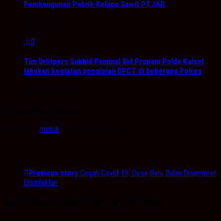
Pembangunan Pabrik Kelapa Sawit PT.JAR
April 8, 2022
0
Tim Urlitpers Subbid Paminal Bid Propam Polda Kalsel
lakukan kegiatan pengisian DPCT di beberapa Polres
Oktober 10, 2019
Tinggalkan Balasan
Anda harus
masuk
untuk berkomentar.
Previous story
Cegah Covid 19, Desa Batu Bulan Disemprot
Disinfektan
Ayo ke General Repair dan Body Painting.