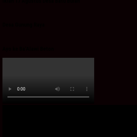
Iklan 17 Agustus Desa Batu Bulan
Desa Gunung Raya
Ayo ke Ba’Alawi Beton