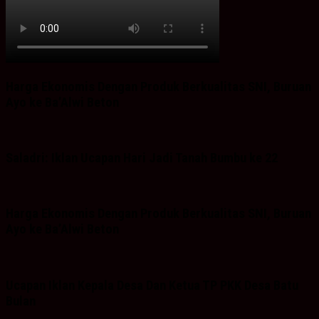
Harga Ekonomis Dengan Produk Berkualitas SNI, Buruan
Ayo ke Ba’Alwi Beton
Saladri: Iklan Ucapan Hari Jadi Tanah Bumbu ke 22
Harga Ekonomis Dengan Produk Berkualitas SNI, Buruan
Ayo ke Ba’Alwi Beton
Ucapan Iklan Kepala Desa Dan Ketua TP PKK Desa Batu
Bulan