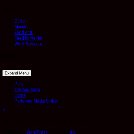
Meta
Daftar
Masuk
Feed entri
Feed komentar
WordPress.org
Image
Expand Menu
Pers
Tentang Kami
Home
Pedoman Media Sibber
Kabarbanua.com © 2026. All Rights Reserved.
Powered by
WordPress
. Theme by
Alx
.