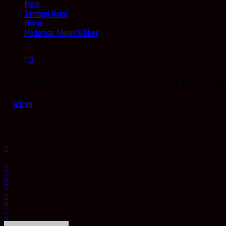
Pers
Tentang Kami
Home
Pedoman Media Sibber
0
20200403_1631173267690711861449625.jp
by
admin
· April 5, 2020
Share