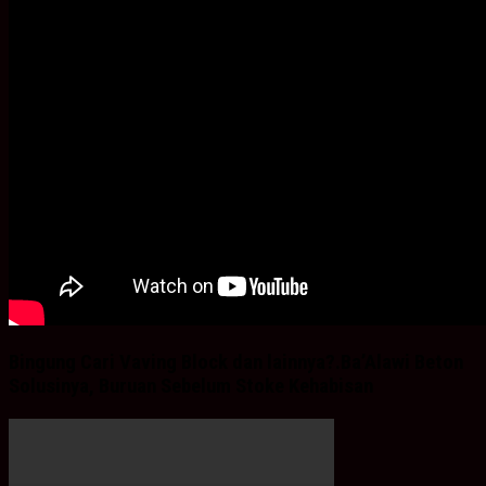
Bingung Cari Vaving Block dan lainnya?.Ba’Alawi Beton
Solusinya, Buruan Sebelum Stoke Kehabisan