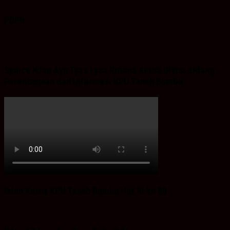
PDPB
Spaice Iklan Ayu Tyas Lysa Rifiana Ketua Divisi Bidang
Perencanaan dan Informasi KPU Tanah Bumbu
Iklan Ketua KPU Tanah Bumbu Hut RI ke 80