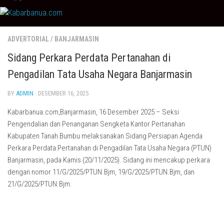
Skip
to
content
ADVERTORIAL
/
BANJARMASIN
Sidang Perkara Perdata Pertanahan di
Pengadilan Tata Usaha Negara Banjarmasin
BY
ADMIN
· DESEMBER 16, 2025
Kabarbanua.com,Banjarmasin, 16 Desember 2025 – Seksi
Pengendalian dan Penanganan Sengketa Kantor Pertanahan
Kabupaten Tanah Bumbu melaksanakan Sidang Persiapan Agenda
Perkara Perdata Pertanahan di Pengadilan Tata Usaha Negara (PTUN)
Banjarmasin, pada Kamis (20/11/2025). Sidang ini mencakup perkara
dengan nomor 11/G/2025/PTUN.Bjm, 19/G/2025/PTUN.Bjm, dan
21/G/2025/PTUN.Bjm.