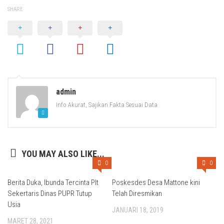
SHARE
admin
Info Akurat, Sajikan Fakta Sesuai Data
YOU MAY ALSO LIKE...
0
0
Berita Duka, Ibunda Tercinta Plt
Poskesdes Desa Mattone kini
Sekertaris Dinas PUPR Tutup
Telah Diresmikan
Usia
JANUARI 18, 2019
MARET 28, 2021