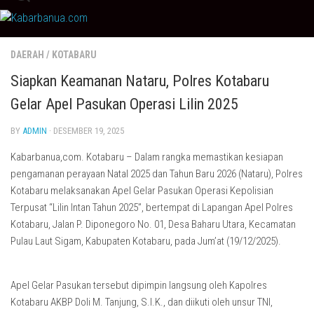
Skip
to
content
DAERAH
/
KOTABARU
Siapkan Keamanan Nataru, Polres Kotabaru
Gelar Apel Pasukan Operasi Lilin 2025
BY
ADMIN
· DESEMBER 19, 2025
Kabarbanua,com. Kotabaru – Dalam rangka memastikan kesiapan
pengamanan perayaan Natal 2025 dan Tahun Baru 2026 (Nataru), Polres
Kotabaru melaksanakan Apel Gelar Pasukan Operasi Kepolisian
Terpusat “Lilin Intan Tahun 2025”, bertempat di Lapangan Apel Polres
Kotabaru, Jalan P. Diponegoro No. 01, Desa Baharu Utara, Kecamatan
Pulau Laut Sigam, Kabupaten Kotabaru, pada Jum’at (19/12/2025).
Apel Gelar Pasukan tersebut dipimpin langsung oleh Kapolres
Kotabaru AKBP Doli M. Tanjung, S.I.K., dan diikuti oleh unsur TNI,