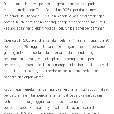
Disebutkan pula bahwa potensi pergerakan masyarakat pada
momentum Natal dan Tahun Baru tahun 2025 diperkirakan mencapai
lebih dari 119 juta orang. Di sisi lain, kondisi cuaca ekstrem dengan
potensi hujan lebat, angin kencang, dan gelombang tinggi menuntut
kesiapsiagaan yang lebih tinggi dari seluruh personel pengamanan.
Operasi Lilin 2025 akan dilaksanakan selama 14 hari, terhitung mulai 20
Desember 2025 hingga 2 Januari 2026, dengan melibatkan personel
gabungan TNI-Polri serta instansi terkait. Dalam mendukung
pelaksanaan operasi, telah disiapkan pos pengamanan, pos
pelayanan, dan pos terpadu untuk mengamankan berbagai objek vital,
seperti tempat ibadah, pusat perbelanjaan, terminal, pelabuhan,
bandara, dan objek wisata.
Kapolri juga menekankan pentingnya sinergi antarinstansi, optimalisasi
pengaturan lalu lintas, pengamanan tempat ibadah, kewaspadaan
terhadap potensi gangguan kamtibmas dan bencana alam, serta
pelayanan cepat kepada masyarakat melalui layanan darurat
Kepolisian 110. Seluruh personel diharapkan dapat melaksanakan