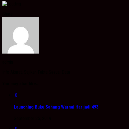
Share
admin
Info Akurat, Sajikan Fakta Sesuai Data
You may also like...
0
Launching Buku Sahang Warnai Harijadi 493
September 25, 2019
0