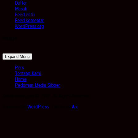
Daftar
Masuk
Feed entri
Feed komentar
WordPress.org
Image
Expand Menu
Pers
Tentang Kami
Home
Pedoman Media Sibber
Kabarbanua.com © 2026. All Rights Reserved.
Powered by
WordPress
. Theme by
Alx
.