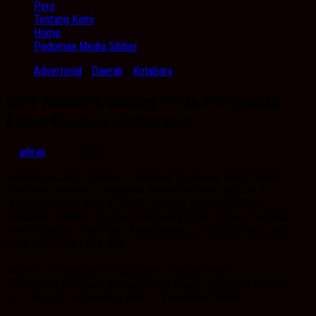
Pers
Tentang Kami
Home
Pedoman Media Sibber
Advertorial
/
Daerah
/
Kotabaru
GOW Kotabaru Dukung Peran Perempuan
Dalam Menjaga Lingkungan
by
admin
· Juli 8, 2026
Kabarbanua,com. Kotabaru– Gabungan Organisasi Wanita (GOW)
Kabupaten Kotabaru menggelar pertemuan rutin yang kali ini
dilaksanakan oleh Wanita Katolik Republik Indonesia (WKRI)
Kabupaten Kotabaru dengan mengusung tema “Peran Perempuan
dalam Menjaga Lingkungan: Pemanfaatan Eco Enzyme dari Dapur
untuk Bumi yang Lebih Baik”.
Kegiatan berlangsung dengan penuh antusias Selasa
(7/7/2026)bertempat di Gedung Ratu Intan Lt.2, dihadiri pengurus
serta anggota organisasi wanita se-Kabupaten Kotabaru.