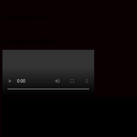
Desa Gunung Raya
Ayo ke Ba’Alawi Beton