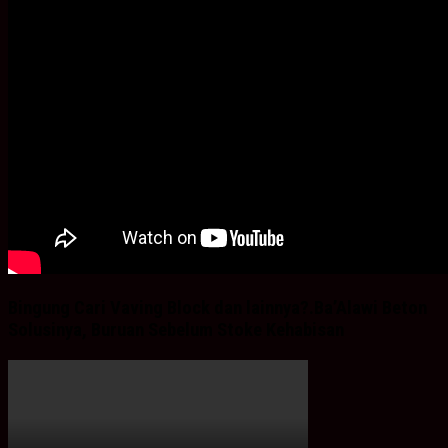
Bingung Cari Vaving Block dan lainnya?.Ba’Alawi Beton
Solusinya, Buruan Sebelum Stoke Kehabisan