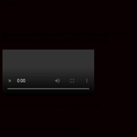
PDPB
Spaice Iklan Ayu Tyas Lysa Rifiana Ketua Divisi Bidang
Perencanaan dan Informasi KPU Tanah Bumbu
Iklan Ketua KPU Tanah Bumbu Hut RI ke 80
Iklan 17 Agustus Desa Batu Bulan