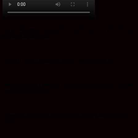
Harga Ekonomis Dengan Produk Berkualitas SNI, Buruan
Ayo ke Ba’Alwi Beton
Saladri: Iklan Ucapan Hari Jadi Tanah Bumbu ke 22
Harga Ekonomis Dengan Produk Berkualitas SNI, Buruan
Ayo ke Ba’Alwi Beton
Ucapan Iklan Kepala Desa Dan Ketua TP PKK Desa Batu
Bulan