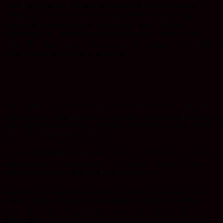
Tema yang diangkat menekankan pentingnya peran perempuan
sebagai garda terdepan dalam menjaga kelestarian lingkungan,
dimulai dari lingkungan keluarga dan rumah tangga. Melalui
pemanfaatan eco enzyme yang dibuat dari limbah organik dapur,
masyarakat diajak untuk mengurangi sampah sekaligus menghasilkan
cairan serbaguna yang ramah lingkungan.
Ketua pelaksana dari WKRI Kabupaten Kotabaru Tri Wahyu Ningsih
menyampaikan bahwa kegiatan ini bertujuan meningkatkan kesadaran
dan pengetahuan perempuan mengenai pengelolaan sampah organik
yang sederhana namun bermanfaat.
“Dengan memanfaatkan sisa buah dan sayur dari dapur, eco enzyme
dapat digunakan untuk kebutuhan rumah tangga, tanaman, hingga
membantu menjaga kebersihan lingkungan.”ucap tri
Sementara itu, Ketua GOW Kabupaten Kotabaru Siti Khadijah Syairi
Mukhlis dalam sambutannya mengapresiasi pelaksanaan kegiatan
yang dinilai sejalan dengan upaya mendukung gerakan peduli
lingkungan.