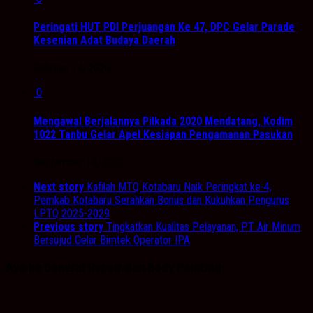
Peringati HUT PDI Perjuangan Ke 47, DPC Gelar Parade
Kesenian Adat Budaya Daerah
Februari 14, 2020
0
Mengawal Berjalannya Pilkada 2020 Mendatang, Kodim
1022 Tanbu Gelar Apel Kesiapan Pengamanan Pasukan
September 14, 2020
Next story
Kafilah MTQ Kotabaru Naik Peringkat ke-4,
Pemkab Kotabaru Serahkan Bonus dan Kukuhkan Pengurus
LPTQ 2025-2029
Previous story
Tingkatkan Kualitas Pelayanan, PT Air Minum
Bersujud Gelar Bimtek Operator IPA
Ayo ke General Repair dan Body Painting.