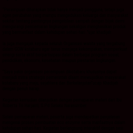
“Perempuan diharapkan tidak hanya menjadi pengguna, tetapi juga
agen perubahan yang mampu mengedukasi keluarga dan masyarakat
sekitar tentang pentingnya pengelolaan sampah dengan bijak demi
mengurangi pencemaran lingkungan sekaligus menghasilkan produk
yang bermanfaat dalam kehidupan sehari-hari .”ujar khadijah
Ia juga mengajak kepada seluruh Organisasi wanita yang tergabung
dalam GOW kotabaru agar terus menjaga kekompakan, memperkuat
sinergi serta aktif berpartisipasi dalam berbagai program sosial,
pendidikan, ekonomi, kesehatan maupun plestarian lingkungan.
“Saya yakin organisasi perempuan dikotabaru khususnya dapat
menjadi mitra strategis pemerintah dlaam mewujudkan masyarakat
kotabaru yang maju, sejahtera dan Berkelanjutan”ucap Khadijah
dengan penuh harap.
Kegiatan kemudian dilanjutkan dengan pemaparan materi dari Ibu
Roberta Tri Harjanti, S.Pd Selaku Narasumber.
Selain pemaparan materi, peserta juga mendapatkan penjelasan
mengenai proses pembuatan eco enzyme serta manfaatnya dalam
kehidupan sehari-hari. Kegiatan berlangsung interaktif dengan sesi