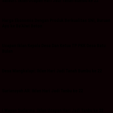
Saladri: Iklan Ucapan Hari Jadi Tanah Bumbu ke 22
Harga Ekonomis Dengan Produk Berkualitas SNI, Buruan
Ayo ke Ba’Alwi Beton
Ucapan Iklan Kepala Desa Dan Ketua TP PKK Desa Batu
Bulan
Desa Mangkalapi: Iklan Hari Jadi Tanah Bumbu ke 22
Suriansyah AR: Iklan Hari Jadi Tanbu ke 22
I Wayan Sudarma :Iklan Ucapan Hari Jadi Tanbu ke 22