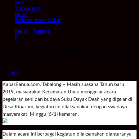
Pers
Tentang Kami
Home
Pedoman Media Sibber
Daerah
/
Tabalong
0
Pergelaran Seni dan Budaya Suku Dayak
Deah
by
admin
· Januari 7, 2019
KabarBanua.com, Tabalong – Masih suasana Tahun baru
2019, masyarakat Kecamatan Upau menggelar acara
pegelaran seni dan budaya Suku Dayak Deah yang digelar di
Desa Kinarum, kegiatan ini dilaksanakan dengan swadaya
masyarakat, Minggu (6/1) kemaren.
Dalam acara ini berbagai kegiatan dilaksanakan diantaranya