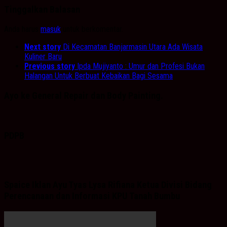
Tinggalkan Balasan
Anda harus
masuk
untuk berkomentar.
Next story
Di Kecamatan Banjarmasin Utara Ada Wisata
Kuliner Baru
Previous story
Ipda Mujiyanto : Umur dan Profesi Bukan
Halangan Untuk Berbuat Kebaikan Bagi Sesama
Ayo ke General Repair dan Body Painting.
PDPB
Spaice Iklan Ayu Tyas Lysa Rifiana Ketua Divisi Bidang
Perencanaan dan Informasi KPU Tanah Bumbu