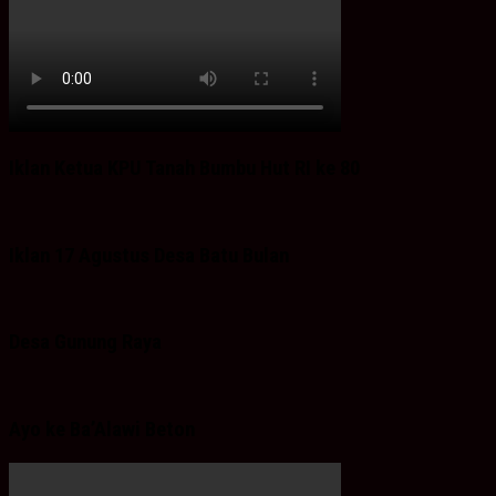
Iklan Ketua KPU Tanah Bumbu Hut RI ke 80
Iklan 17 Agustus Desa Batu Bulan
Desa Gunung Raya
Ayo ke Ba’Alawi Beton