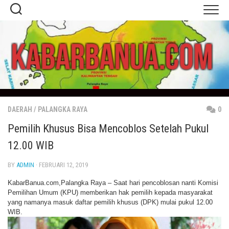
Skip
to
content
DAERAH
/
PALANGKA RAYA
0
Pemilih Khusus Bisa Mencoblos Setelah Pukul
12.00 WIB
BY
ADMIN
· FEBRUARI 12, 2019
KabarBanua.com,Palangka Raya – Saat hari pencoblosan nanti Komisi
Pemilihan Umum (KPU) memberikan hak pemilih kepada masyarakat
yang namanya masuk daftar pemilih khusus (DPK) mulai pukul 12.00
WIB.