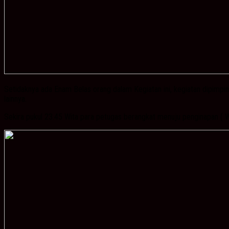
Setidaknya ada Enam Belas orang dalam Kegiatan ini, kegiatan dipimpin
lainnya.
Sekira pukul 23.45 Wita para petugas berangkat menuju penginapan ( W 