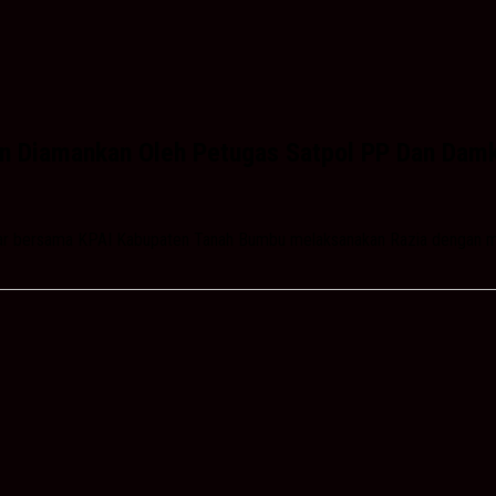
an Diamankan Oleh Petugas Satpol PP Dan Dam
r bersama KPAI Kabupaten Tanah Bumbu melaksanakan Razia dengan m