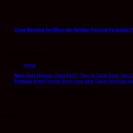
Juni 13, 2025
Zoom Meeting Verifikasi dan Validasi Personil Peralatan
April 30, 2026
Tinggalkan Balasan
Anda harus
masuk
untuk berkomentar.
Next story
Manager Usaha ASDP: Tiket Itu Sudah Benar Yang D
Previous story
Pemdes Banyu Irang gelar Dialog Kemitraan d
Ayo ke General Repair dan Body Painting.
PDPB