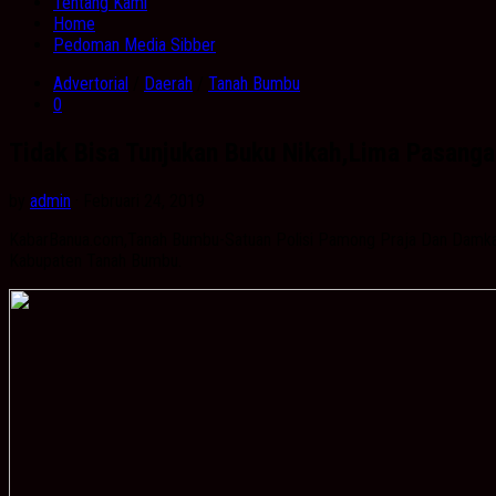
Tentang Kami
Home
Pedoman Media Sibber
Advertorial
/
Daerah
/
Tanah Bumbu
0
Tidak Bisa Tunjukan Buku Nikah,Lima Pasang
by
admin
· Februari 24, 2019
KabarBanua.com,Tanah Bumbu-Satuan Polisi Pamong Praja Dan Damka
Kabupaten Tanah Bumbu.