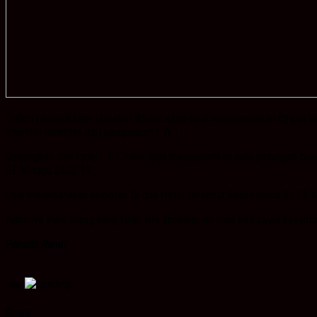
Dalam pemeriksaan tersebut Alhasil kami turut mengamankan Empat pas
memiliki identitas dari penginapan ( W )
Sedangkan dari hotel ( T ) ,kami juga mengamankan satu pasangan bukan
SE.Minggu 24/2/19.
Usai melaksanakan kegiatan Di dua Hotel tersebut,Sekira pukul 01.15 W
Nantinya Para orang yang telah kita amankan ini akan kita bawa kekantor
Penulis:Randi
Share