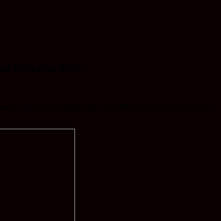
kar Bersama KPAI
enyisir beberapa peginapan dan Hotel Dikecamatan Simpang Empat