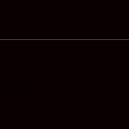
angan yang bukan suami istri dari penginapan wahyu,Tidak hanya disitu
 suami istri. Dan satu orang wanita tanpa identitas di hotel ( T ). Ung
ita kami berlanjut di (GHS) yang berada dijalan Plajau, ditempat tersbu
 untuk proses lebih lanjut.