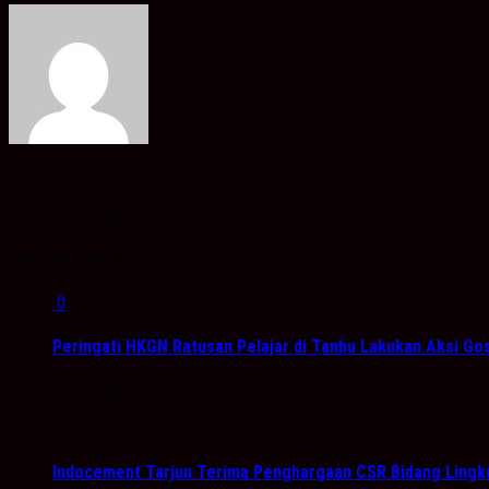
admin
Info Akurat, Sajikan Fakta Sesuai Data
You may also like...
0
Peringati HKGN Ratusan Pelajar di Tanbu Lakukan Aksi Go
September 12, 2022
Indocement Tarjun Terima Penghargaan CSR Bidang Lingk