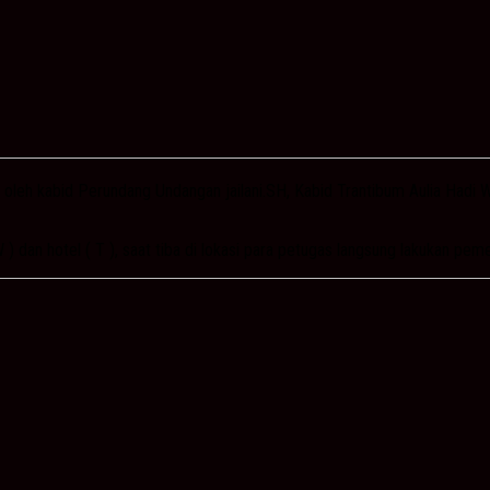
 oleh kabid Perundang Undangan jailani.SH, Kabid Trantibum Aulia Hadi 
) dan hotel ( T ), saat tiba di lokasi para petugas langsung lakukan pe