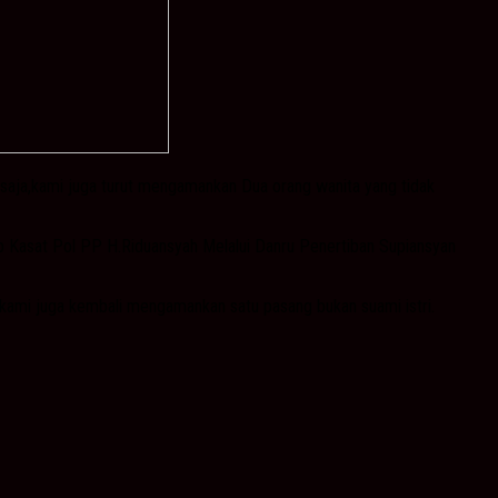
 saja,kami juga turut mengamankan Dua orang wanita yang tidak
kap Kasat Pol PP H.Riduansyah Melalui Danru Penertiban Supiansyan
t kami juga kembali mengamankan satu pasang bukan suami istri.