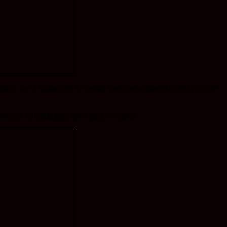
Waluyo serta Supiansyah SE selaku Danru penertiban dan para porsonil
meriksaan terhadap para tamu yang menginap.