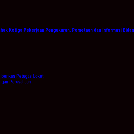
 Pihak Ketiga Pekerjaan Pengukuran, Pemetaan dan Informasi Bid
iberikan Petugas Loket
engan Perusahaan