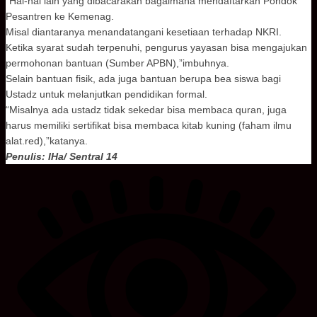
“Hal-hal lain yang dibacarakan bagaimana mendaftarkan Pondok
Pesantren ke Kemenag.
Misal diantaranya menandatangani kesetiaan terhadap NKRI.
Ketika syarat sudah terpenuhi, pengurus yayasan bisa mengajukan
permohonan bantuan (Sumber APBN),”imbuhnya.
Selain bantuan fisik, ada juga bantuan berupa bea siswa bagi
Ustadz untuk melanjutkan pendidikan formal.
“Misalnya ada ustadz tidak sekedar bisa membaca quran, juga
harus memiliki sertifikat bisa membaca kitab kuning (faham ilmu
alat.red),”katanya.
Penulis: IHa/ Sentral 14