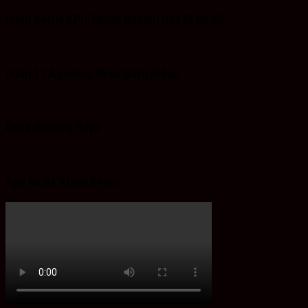
Iklan Ketua KPU Tanah Bumbu Hut RI ke 80
Iklan 17 Agustus Desa Batu Bulan
Desa Gunung Raya
Ayo ke Ba’Alawi Beton