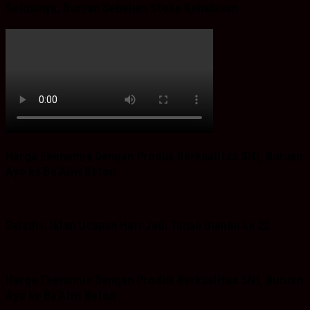
Solusinya, Buruan Sebelum Stoke Kehabisan
Harga Ekonomis Dengan Produk Berkualitas SNI, Buruan
Ayo ke Ba’Alwi Beton
Saladri: Iklan Ucapan Hari Jadi Tanah Bumbu ke 22
Harga Ekonomis Dengan Produk Berkualitas SNI, Buruan
Ayo ke Ba’Alwi Beton