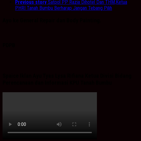
Previous story
Satpol PP Razia Dihotel Dan THM,Ketua
PHRI Tanah Bumbu Berharap Jangan Tebang Pilih
Ayo ke General Repair dan Body Painting.
PDPB
Spaice Iklan Ayu Tyas Lysa Rifiana Ketua Divisi Bidang
Perencanaan dan Informasi KPU Tanah Bumbu