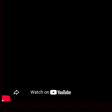
Bingung Cari Vaving Block dan lainnya?.Ba’Alawi Beton