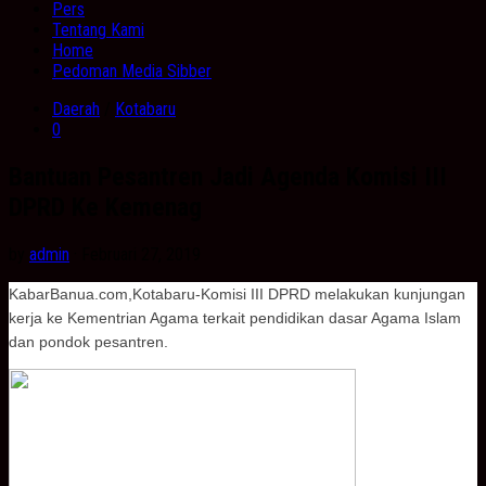
Pers
Tentang Kami
Home
Pedoman Media Sibber
Daerah
/
Kotabaru
0
Bantuan Pesantren Jadi Agenda Komisi III
DPRD Ke Kemenag
by
admin
· Februari 27, 2019
KabarBanua.com,Kotabaru-Komisi III DPRD melakukan kunjungan
kerja ke Kementrian Agama terkait pendidikan dasar Agama Islam
dan pondok pesantren.